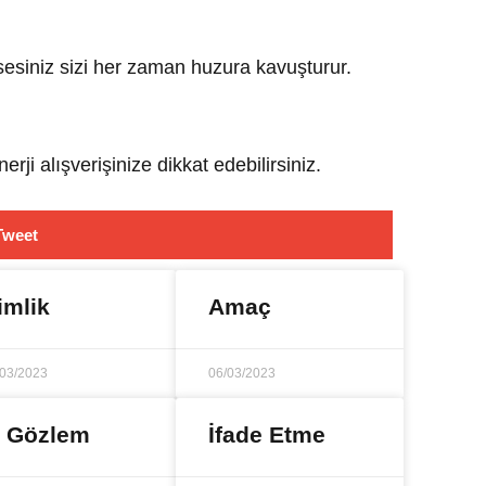
 sesiniz sizi her zaman huzura kavuşturur.
rji alışverişinize dikkat edebilirsiniz.
Tweet
imlik
Amaç
/03/2023
06/03/2023
ç Gözlem
İfade Etme