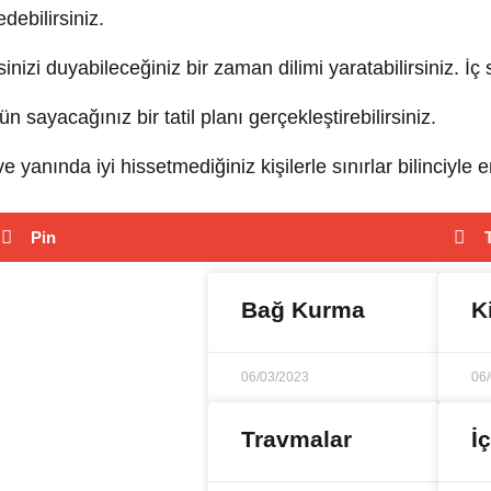
edebilirsiniz.
nizi duyabileceğiniz bir zaman dilimi yaratabilirsiniz. İç
ayacağınız bir tatil planı gerçekleştirebilirsiniz.
anında iyi hissetmediğiniz kişilerle sınırlar bilinciyle ene
Pin
Bağ Kurma
K
06/03/2023
06
Travmalar
İ