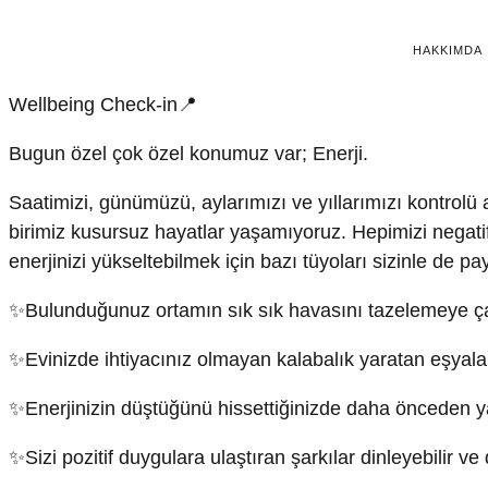
HAKKIMDA
Wellbeing Check-in📍
Bugun özel çok özel konumuz var; Enerji.
Saatimizi, günümüzü, aylarımızı ve yıllarımızı kontrolü al
birimiz kusursuz hayatlar yaşamıyoruz. Hepimizi negatif 
enerjinizi yükseltebilmek için bazı tüyoları sizinle de p
✨Bulunduğunuz ortamın sık sık havasını tazelemeye ça
✨Evinizde ihtiyacınız olmayan kalabalık yaratan eşyalar
✨Enerjinizin düştüğünü hissettiğinizde daha önceden yaş
✨Sizi pozitif duygulara ulaştıran şarkılar dinleyebilir ve