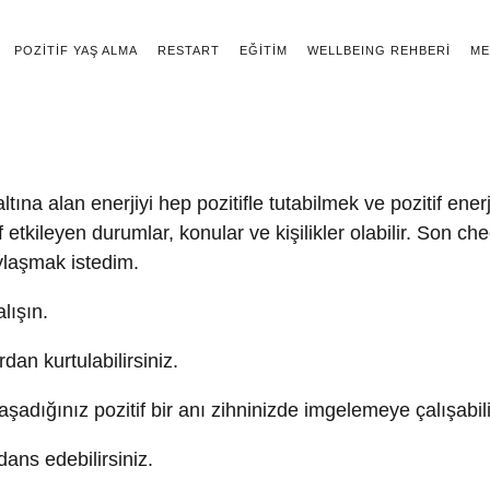
POZITIF YAŞ ALMA
RESTART
EĞITIM
WELLBEING REHBERİ
ME
tına alan enerjiyi hep pozitifle tutabilmek ve pozitif ener
etkileyen durumlar, konular ve kişilikler olabilir. Son ch
aylaşmak istedim.
lışın.
dan kurtulabilirsiniz.
adığınız pozitif bir anı zihninizde imgelemeye çalışabili
 dans edebilirsiniz.